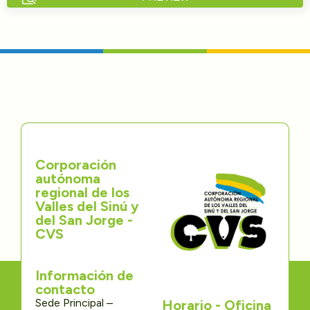
Directorios
Transparencia
Servcio al Ciudadano
Participa
Corporación
Trámites y Servicios
autónoma
regional de los
Contáctenos
Valles del Sinú y
del San Jorge -
CVS
Información de
contacto
Sede Principal –
Horario - Oficina