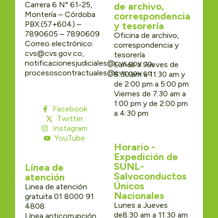
Carrera 6 N° 61-25,
de archivo,
Montería – Córdoba
correspondencia
PBX:(57+604) –
y tesorería
7890605 – 7890609
Oficina de archivo,
Correo electrónico:
correspondencia y
cvs@cvs.gov.co,
tesorería
notificacionesjudiciales@cvs.gov.co,
Lunes a Jueves de
procesoscontractuales@cvs.gov.co
8:30 am a 11:30 am y
de 2:00 pm a 5:00 pm
Viernes de 7:30 am a
1:00 pm y de 2:00 pm
Facebook
a 4:30 pm
Twitter
Instagram
YouTube
Horario -
Expedición de
SUNL-
Línea de
Salvoconductos
atención
Únicos
Linea de atención
Nacionales
gratuita 01 8000 91
Lunes a Jueves
4808
de8:30 am a 11:30 am
Línea anticorrupción