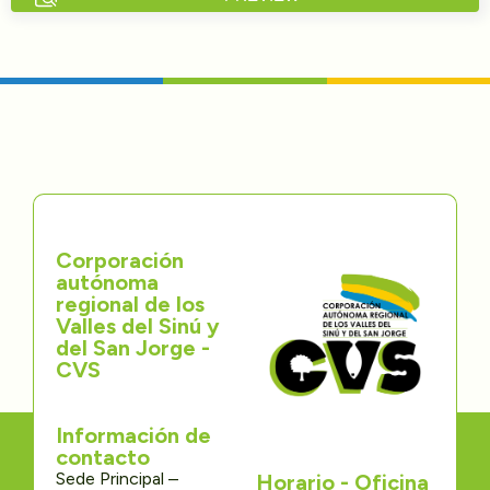
Directorios
Transparencia
Servcio al Ciudadano
Participa
Corporación
Trámites y Servicios
autónoma
regional de los
Contáctenos
Valles del Sinú y
del San Jorge -
CVS
Información de
contacto
Sede Principal –
Horario - Oficina