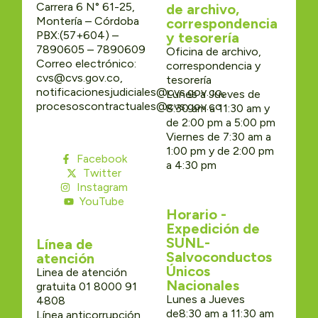
Carrera 6 N° 61-25,
de archivo,
Montería – Córdoba
correspondencia
PBX:(57+604) –
y tesorería
7890605 – 7890609
Oficina de archivo,
Correo electrónico:
correspondencia y
cvs@cvs.gov.co,
tesorería
notificacionesjudiciales@cvs.gov.co,
Lunes a Jueves de
procesoscontractuales@cvs.gov.co
8:30 am a 11:30 am y
de 2:00 pm a 5:00 pm
Viernes de 7:30 am a
1:00 pm y de 2:00 pm
Facebook
a 4:30 pm
Twitter
Instagram
YouTube
Horario -
Expedición de
SUNL-
Línea de
Salvoconductos
atención
Únicos
Linea de atención
Nacionales
gratuita 01 8000 91
Lunes a Jueves
4808
de8:30 am a 11:30 am
Línea anticorrupción