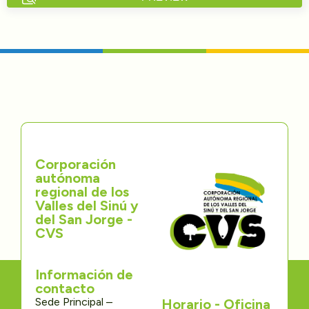
Directorios
Transparencia
Servcio al Ciudadano
Participa
Corporación
Trámites y Servicios
autónoma
regional de los
Contáctenos
Valles del Sinú y
del San Jorge -
CVS
Información de
contacto
Sede Principal –
Horario - Oficina