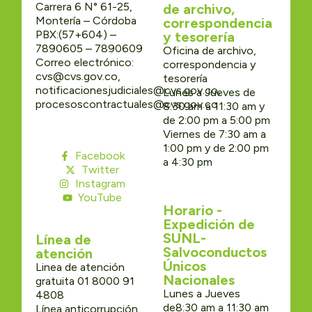
Carrera 6 N° 61-25,
de archivo,
Montería – Córdoba
correspondencia
PBX:(57+604) –
y tesorería
7890605 – 7890609
Oficina de archivo,
Correo electrónico:
correspondencia y
cvs@cvs.gov.co,
tesorería
notificacionesjudiciales@cvs.gov.co,
Lunes a Jueves de
procesoscontractuales@cvs.gov.co
8:30 am a 11:30 am y
de 2:00 pm a 5:00 pm
Viernes de 7:30 am a
1:00 pm y de 2:00 pm
Facebook
a 4:30 pm
Twitter
Instagram
YouTube
Horario -
Expedición de
SUNL-
Línea de
Salvoconductos
atención
Únicos
Linea de atención
Nacionales
gratuita 01 8000 91
Lunes a Jueves
4808
de8:30 am a 11:30 am
Línea anticorrupción