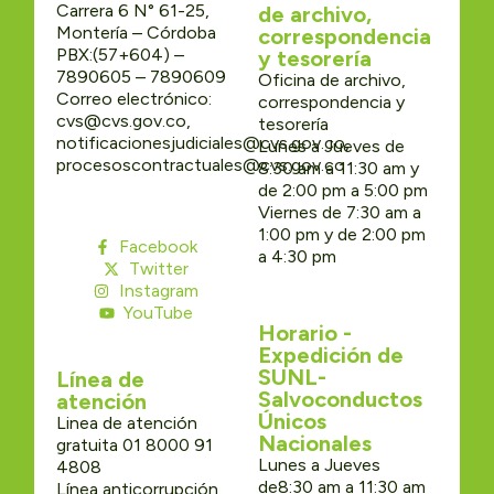
Carrera 6 N° 61-25,
de archivo,
Montería – Córdoba
correspondencia
PBX:(57+604) –
y tesorería
7890605 – 7890609
Oficina de archivo,
Correo electrónico:
correspondencia y
cvs@cvs.gov.co,
tesorería
notificacionesjudiciales@cvs.gov.co,
Lunes a Jueves de
procesoscontractuales@cvs.gov.co
8:30 am a 11:30 am y
de 2:00 pm a 5:00 pm
Viernes de 7:30 am a
1:00 pm y de 2:00 pm
Facebook
a 4:30 pm
Twitter
Instagram
YouTube
Horario -
Expedición de
SUNL-
Línea de
Salvoconductos
atención
Únicos
Linea de atención
Nacionales
gratuita 01 8000 91
Lunes a Jueves
4808
de8:30 am a 11:30 am
Línea anticorrupción