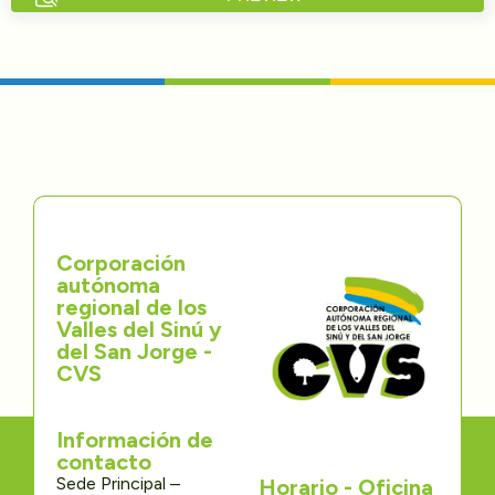
Directorios
Transparencia
Servcio al Ciudadano
Participa
Corporación
Trámites y Servicios
autónoma
regional de los
Contáctenos
Valles del Sinú y
del San Jorge -
CVS
Información de
contacto
Sede Principal –
Horario - Oficina