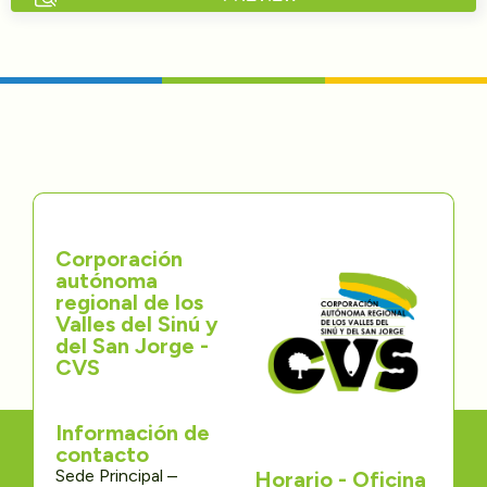
Directorios
Transparencia
Servcio al Ciudadano
Participa
Corporación
Trámites y Servicios
autónoma
regional de los
Contáctenos
Valles del Sinú y
del San Jorge -
CVS
Información de
contacto
Sede Principal –
Horario - Oficina