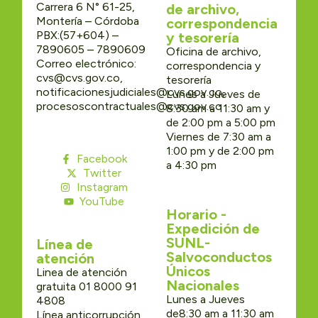
Carrera 6 N° 61-25,
de archivo,
Montería – Córdoba
correspondencia
PBX:(57+604) –
y tesorería
7890605 – 7890609
Oficina de archivo,
Correo electrónico:
correspondencia y
cvs@cvs.gov.co,
tesorería
notificacionesjudiciales@cvs.gov.co,
Lunes a Jueves de
procesoscontractuales@cvs.gov.co
8:30 am a 11:30 am y
de 2:00 pm a 5:00 pm
Viernes de 7:30 am a
1:00 pm y de 2:00 pm
Facebook
a 4:30 pm
Twitter
Instagram
YouTube
Horario -
Expedición de
SUNL-
Línea de
Salvoconductos
atención
Únicos
Linea de atención
Nacionales
gratuita 01 8000 91
Lunes a Jueves
4808
de8:30 am a 11:30 am
Línea anticorrupción