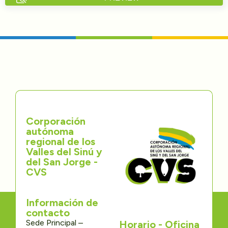
Directorios
Transparencia
Servcio al Ciudadano
Participa
Corporación
Trámites y Servicios
autónoma
regional de los
Contáctenos
Valles del Sinú y
del San Jorge -
CVS
Información de
contacto
Sede Principal –
Horario - Oficina