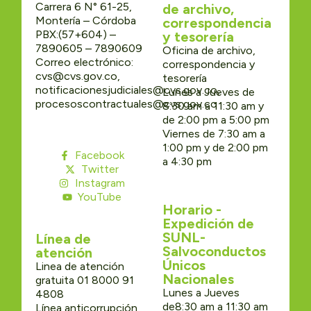
Carrera 6 N° 61-25,
de archivo,
Montería – Córdoba
correspondencia
PBX:(57+604) –
y tesorería
7890605 – 7890609
Oficina de archivo,
Correo electrónico:
correspondencia y
cvs@cvs.gov.co,
tesorería
notificacionesjudiciales@cvs.gov.co,
Lunes a Jueves de
procesoscontractuales@cvs.gov.co
8:30 am a 11:30 am y
de 2:00 pm a 5:00 pm
Viernes de 7:30 am a
1:00 pm y de 2:00 pm
Facebook
a 4:30 pm
Twitter
Instagram
YouTube
Horario -
Expedición de
SUNL-
Línea de
Salvoconductos
atención
Únicos
Linea de atención
Nacionales
gratuita 01 8000 91
Lunes a Jueves
4808
de8:30 am a 11:30 am
Línea anticorrupción