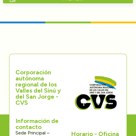
Directorios
Transparencia
Servcio al Ciudadano
Participa
Corporación
Trámites y Servicios
autónoma
regional de los
Contáctenos
Valles del Sinú y
del San Jorge -
CVS
Información de
contacto
Sede Principal –
Horario - Oficina