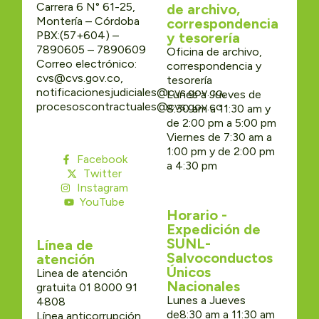
Carrera 6 N° 61-25,
de archivo,
Montería – Córdoba
correspondencia
PBX:(57+604) –
y tesorería
7890605 – 7890609
Oficina de archivo,
Correo electrónico:
correspondencia y
cvs@cvs.gov.co,
tesorería
notificacionesjudiciales@cvs.gov.co,
Lunes a Jueves de
procesoscontractuales@cvs.gov.co
8:30 am a 11:30 am y
de 2:00 pm a 5:00 pm
Viernes de 7:30 am a
1:00 pm y de 2:00 pm
Facebook
a 4:30 pm
Twitter
Instagram
YouTube
Horario -
Expedición de
SUNL-
Línea de
Salvoconductos
atención
Únicos
Linea de atención
Nacionales
gratuita 01 8000 91
Lunes a Jueves
4808
de8:30 am a 11:30 am
Línea anticorrupción