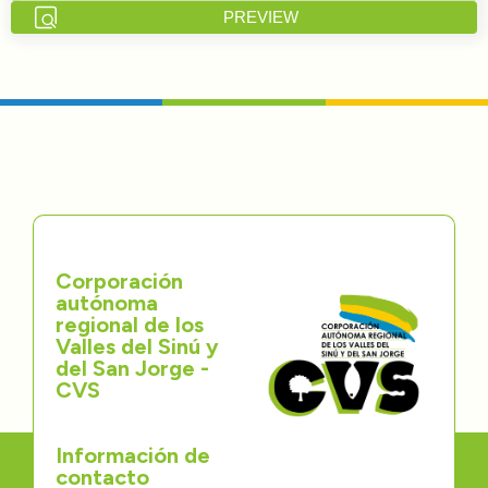
PREVIEW
Directorios
Transparencia
Servcio al Ciudadano
Participa
Trámites y Servicios
Corporación
autónoma
Contáctenos
regional de los
Valles del Sinú y
del San Jorge -
CVS
Información de
contacto