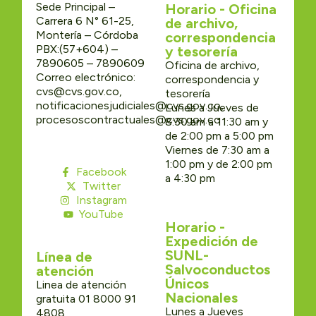
Sede Principal –
Horario - Oficina
Carrera 6 N° 61-25,
de archivo,
Montería – Córdoba
correspondencia
PBX:(57+604) –
y tesorería
7890605 – 7890609
Oficina de archivo,
Correo electrónico:
correspondencia y
cvs@cvs.gov.co,
tesorería
notificacionesjudiciales@cvs.gov.co,
Lunes a Jueves de
procesoscontractuales@cvs.gov.co
8:30 am a 11:30 am y
de 2:00 pm a 5:00 pm
Viernes de 7:30 am a
1:00 pm y de 2:00 pm
Facebook
a 4:30 pm
Twitter
Instagram
YouTube
Horario -
Expedición de
SUNL-
Línea de
Salvoconductos
atención
Únicos
Linea de atención
Nacionales
gratuita 01 8000 91
Lunes a Jueves
4808