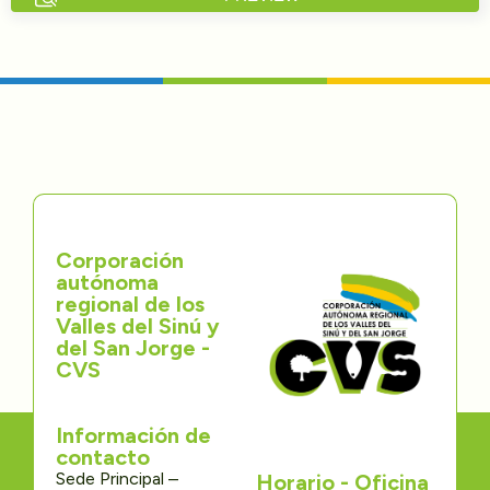
Directorios
Transparencia
Servcio al Ciudadano
Participa
Corporación
Trámites y Servicios
autónoma
regional de los
Contáctenos
Valles del Sinú y
del San Jorge -
CVS
Información de
contacto
Sede Principal –
Horario - Oficina