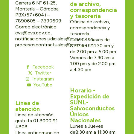
Carrera 6 N° 61-25,
de archivo,
Montería – Córdoba
correspondencia
PBX:(57+604) –
y tesorería
7890605 – 7890609
Oficina de archivo,
Correo electrónico:
correspondencia y
cvs@cvs.gov.co,
tesorería
notificacionesjudiciales@cvs.gov.co,
Lunes a Jueves de
procesoscontractuales@cvs.gov.co
8:30 am a 11:30 am y
de 2:00 pm a 5:00 pm
Viernes de 7:30 am a
1:00 pm y de 2:00 pm
Facebook
a 4:30 pm
Twitter
Instagram
YouTube
Horario -
Expedición de
SUNL-
Línea de
Salvoconductos
atención
Únicos
Linea de atención
Nacionales
gratuita 01 8000 91
Lunes a Jueves
4808
de8:30 am a 11:30 am
Línea anticorrupción