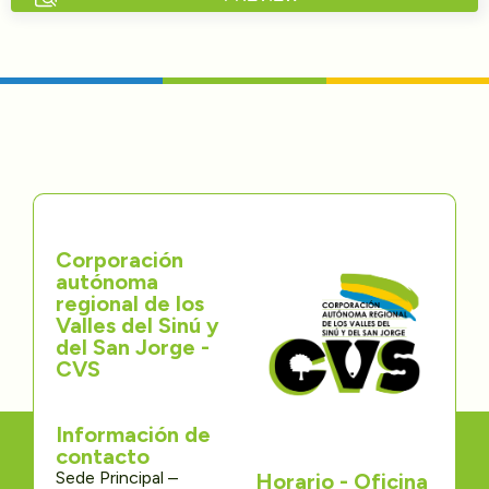
Directorios
Transparencia
Servcio al Ciudadano
Participa
Corporación
Trámites y Servicios
autónoma
regional de los
Contáctenos
Valles del Sinú y
del San Jorge -
CVS
Información de
contacto
Sede Principal –
Horario - Oficina