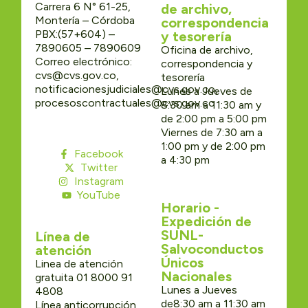
Carrera 6 N° 61-25,
de archivo,
Montería – Córdoba
correspondencia
PBX:(57+604) –
y tesorería
7890605 – 7890609
Oficina de archivo,
Correo electrónico:
correspondencia y
cvs@cvs.gov.co,
tesorería
notificacionesjudiciales@cvs.gov.co,
Lunes a Jueves de
procesoscontractuales@cvs.gov.co
8:30 am a 11:30 am y
de 2:00 pm a 5:00 pm
Viernes de 7:30 am a
1:00 pm y de 2:00 pm
Facebook
a 4:30 pm
Twitter
Instagram
YouTube
Horario -
Expedición de
SUNL-
Línea de
Salvoconductos
atención
Únicos
Linea de atención
Nacionales
gratuita 01 8000 91
Lunes a Jueves
4808
de8:30 am a 11:30 am
Línea anticorrupción