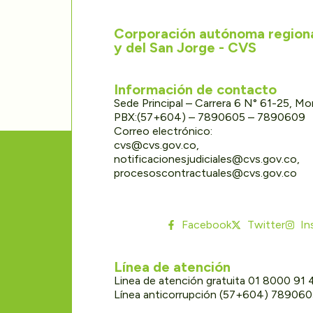
Corporación autónoma regional
y del San Jorge - CVS
Información de contacto
Sede Principal – Carrera 6 N° 61-25, M
PBX:(57+604) – 7890605 – 7890609
Correo electrónico:
cvs@cvs.gov.co,
notificacionesjudiciales@cvs.gov.co,
procesoscontractuales@cvs.gov.co
Facebook
Twitter
In
Línea de atención
Linea de atención gratuita 01 8000 91
Línea anticorrupción (57+604) 78906