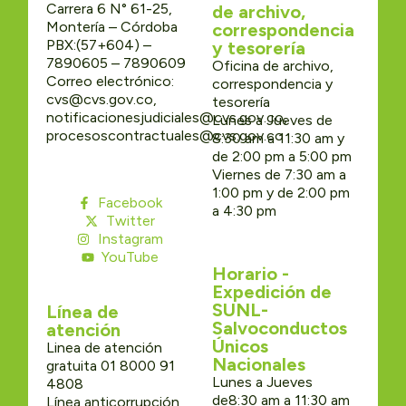
Carrera 6 N° 61-25,
de archivo,
Montería – Córdoba
correspondencia
PBX:(57+604) –
y tesorería
7890605 – 7890609
Oficina de archivo,
Correo electrónico:
correspondencia y
cvs@cvs.gov.co,
tesorería
notificacionesjudiciales@cvs.gov.co,
Lunes a Jueves de
procesoscontractuales@cvs.gov.co
8:30 am a 11:30 am y
de 2:00 pm a 5:00 pm
Viernes de 7:30 am a
1:00 pm y de 2:00 pm
Facebook
a 4:30 pm
Twitter
Instagram
YouTube
Horario -
Expedición de
SUNL-
Línea de
Salvoconductos
atención
Únicos
Linea de atención
Nacionales
gratuita 01 8000 91
Lunes a Jueves
4808
de8:30 am a 11:30 am
Línea anticorrupción