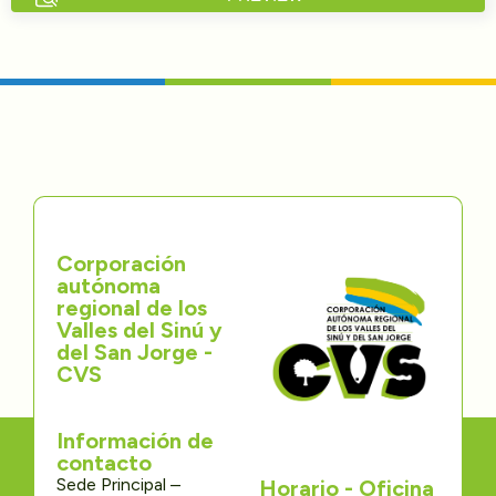
Directorios
Transparencia
Servcio al Ciudadano
Participa
Corporación
Trámites y Servicios
autónoma
regional de los
Contáctenos
Valles del Sinú y
del San Jorge -
CVS
Información de
contacto
Sede Principal –
Horario - Oficina