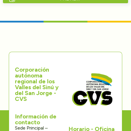
Directorios
Transparencia
Servcio al Ciudadano
Participa
Corporación
Trámites y Servicios
autónoma
regional de los
Contáctenos
Valles del Sinú y
del San Jorge -
CVS
Información de
contacto
Sede Principal –
Horario - Oficina