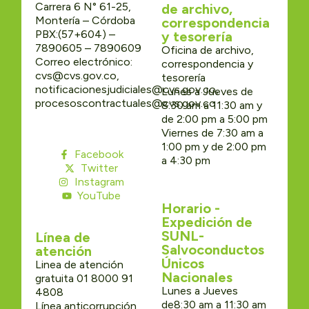
Carrera 6 N° 61-25,
de archivo,
Montería – Córdoba
correspondencia
PBX:(57+604) –
y tesorería
7890605 – 7890609
Oficina de archivo,
Correo electrónico:
correspondencia y
cvs@cvs.gov.co,
tesorería
notificacionesjudiciales@cvs.gov.co,
Lunes a Jueves de
procesoscontractuales@cvs.gov.co
8:30 am a 11:30 am y
de 2:00 pm a 5:00 pm
Viernes de 7:30 am a
1:00 pm y de 2:00 pm
Facebook
a 4:30 pm
Twitter
Instagram
YouTube
Horario -
Expedición de
SUNL-
Línea de
Salvoconductos
atención
Únicos
Linea de atención
Nacionales
gratuita 01 8000 91
Lunes a Jueves
4808
de8:30 am a 11:30 am
Línea anticorrupción