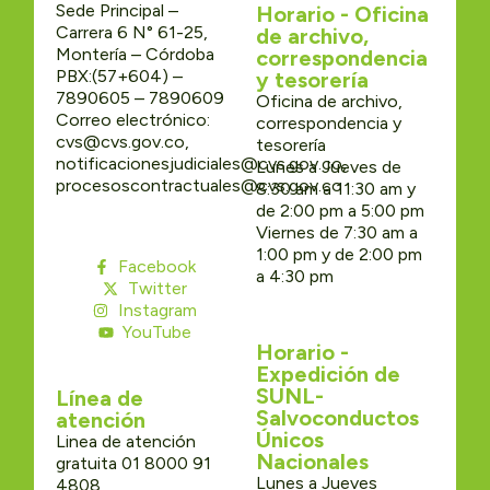
Sede Principal –
Horario - Oficina
Carrera 6 N° 61-25,
de archivo,
Montería – Córdoba
correspondencia
PBX:(57+604) –
y tesorería
7890605 – 7890609
Oficina de archivo,
Correo electrónico:
correspondencia y
cvs@cvs.gov.co,
tesorería
notificacionesjudiciales@cvs.gov.co,
Lunes a Jueves de
procesoscontractuales@cvs.gov.co
8:30 am a 11:30 am y
de 2:00 pm a 5:00 pm
Viernes de 7:30 am a
1:00 pm y de 2:00 pm
Facebook
a 4:30 pm
Twitter
Instagram
YouTube
Horario -
Expedición de
SUNL-
Línea de
Salvoconductos
atención
Únicos
Linea de atención
Nacionales
gratuita 01 8000 91
Lunes a Jueves
4808