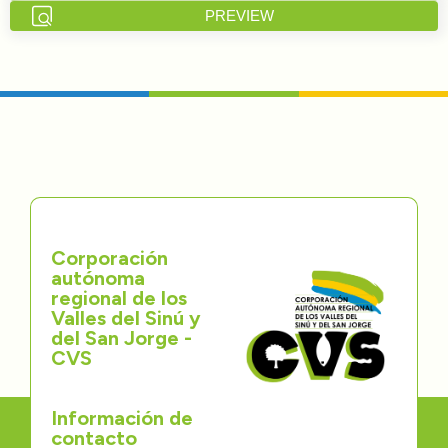
PREVIEW
Directorios
Transparencia
Servcio al Ciudadano
Participa
Trámites y Servicios
Corporación
autónoma
Contáctenos
regional de los
Valles del Sinú y
del San Jorge -
CVS
Información de
contacto