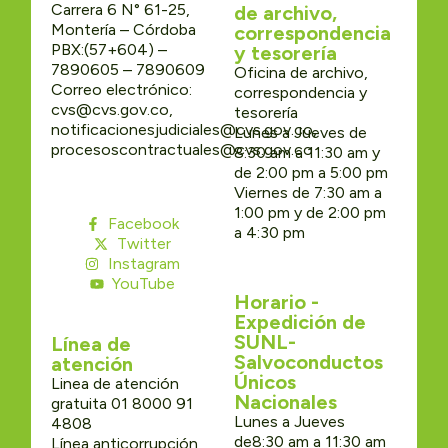
Carrera 6 N° 61-25,
de archivo,
Montería – Córdoba
correspondencia
PBX:(57+604) –
y tesorería
7890605 – 7890609
Oficina de archivo,
Correo electrónico:
correspondencia y
cvs@cvs.gov.co,
tesorería
notificacionesjudiciales@cvs.gov.co,
Lunes a Jueves de
procesoscontractuales@cvs.gov.co
8:30 am a 11:30 am y
de 2:00 pm a 5:00 pm
Viernes de 7:30 am a
1:00 pm y de 2:00 pm
Facebook
a 4:30 pm
Twitter
Instagram
YouTube
Horario -
Expedición de
SUNL-
Línea de
Salvoconductos
atención
Únicos
Linea de atención
Nacionales
gratuita 01 8000 91
Lunes a Jueves
4808
de8:30 am a 11:30 am
Línea anticorrupción