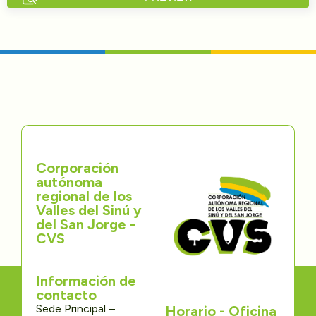
Directorios
Transparencia
Servcio al Ciudadano
Participa
Corporación
Trámites y Servicios
autónoma
regional de los
Contáctenos
Valles del Sinú y
del San Jorge -
CVS
Información de
contacto
Sede Principal –
Horario - Oficina