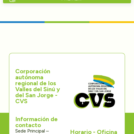
Directorios
Transparencia
Servcio al Ciudadano
Participa
Corporación
Trámites y Servicios
autónoma
regional de los
Contáctenos
Valles del Sinú y
del San Jorge -
CVS
Información de
contacto
Sede Principal –
Horario - Oficina