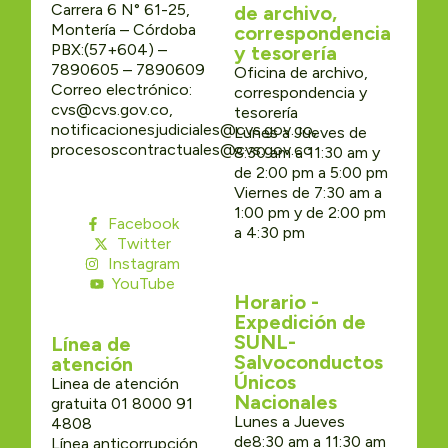
Carrera 6 N° 61-25,
de archivo,
Montería – Córdoba
correspondencia
PBX:(57+604) –
y tesorería
7890605 – 7890609
Oficina de archivo,
Correo electrónico:
correspondencia y
cvs@cvs.gov.co,
tesorería
notificacionesjudiciales@cvs.gov.co,
Lunes a Jueves de
procesoscontractuales@cvs.gov.co
8:30 am a 11:30 am y
de 2:00 pm a 5:00 pm
Viernes de 7:30 am a
1:00 pm y de 2:00 pm
Facebook
a 4:30 pm
Twitter
Instagram
YouTube
Horario -
Expedición de
SUNL-
Línea de
Salvoconductos
atención
Únicos
Linea de atención
Nacionales
gratuita 01 8000 91
Lunes a Jueves
4808
de8:30 am a 11:30 am
Línea anticorrupción