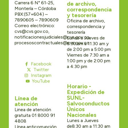
Carrera 6 N° 61-25,
de archivo,
Montería – Córdoba
correspondencia
PBX:(57+604) –
y tesorería
7890605 – 7890609
Oficina de archivo,
Correo electrónico:
correspondencia y
cvs@cvs.gov.co,
tesorería
notificacionesjudiciales@cvs.gov.co,
Lunes a Jueves de
procesoscontractuales@cvs.gov.co
8:30 am a 11:30 am y
de 2:00 pm a 5:00 pm
Viernes de 7:30 am a
1:00 pm y de 2:00 pm
Facebook
a 4:30 pm
Twitter
Instagram
YouTube
Horario -
Expedición de
SUNL-
Línea de
Salvoconductos
atención
Únicos
Linea de atención
Nacionales
gratuita 01 8000 91
Lunes a Jueves
4808
de8:30 am a 11:30 am
Línea anticorrupción