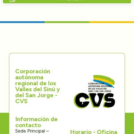
Directorios
Transparencia
Servcio al Ciudadano
Participa
Corporación
Trámites y Servicios
autónoma
regional de los
Contáctenos
Valles del Sinú y
del San Jorge -
CVS
Información de
contacto
Sede Principal –
Horario - Oficina