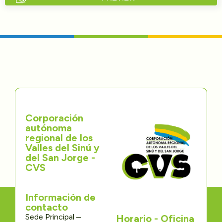
Directorios
Transparencia
Servcio al Ciudadano
Participa
Corporación
Trámites y Servicios
autónoma
regional de los
Contáctenos
Valles del Sinú y
del San Jorge -
CVS
Información de
contacto
Sede Principal –
Horario - Oficina