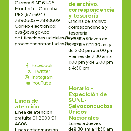
Carrera 6 N° 61-25,
de archivo,
Montería – Córdoba
correspondencia
PBX:(57+604) –
y tesorería
7890605 – 7890609
Oficina de archivo,
Correo electrónico:
correspondencia y
cvs@cvs.gov.co,
tesorería
notificacionesjudiciales@cvs.gov.co,
Lunes a Jueves de
procesoscontractuales@cvs.gov.co
8:30 am a 11:30 am y
de 2:00 pm a 5:00 pm
Viernes de 7:30 am a
1:00 pm y de 2:00 pm
Facebook
a 4:30 pm
Twitter
Instagram
YouTube
Horario -
Expedición de
SUNL-
Línea de
Salvoconductos
atención
Únicos
Linea de atención
Nacionales
gratuita 01 8000 91
Lunes a Jueves
4808
de8:30 am a 11:30 am
Línea anticorrupción