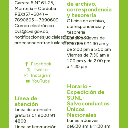
Carrera 6 N° 61-25,
de archivo,
Montería – Córdoba
correspondencia
PBX:(57+604) –
y tesorería
7890605 – 7890609
Oficina de archivo,
Correo electrónico:
correspondencia y
cvs@cvs.gov.co,
tesorería
notificacionesjudiciales@cvs.gov.co,
Lunes a Jueves de
procesoscontractuales@cvs.gov.co
8:30 am a 11:30 am y
de 2:00 pm a 5:00 pm
Viernes de 7:30 am a
1:00 pm y de 2:00 pm
Facebook
a 4:30 pm
Twitter
Instagram
YouTube
Horario -
Expedición de
SUNL-
Línea de
Salvoconductos
atención
Únicos
Linea de atención
Nacionales
gratuita 01 8000 91
Lunes a Jueves
4808
de8:30 am a 11:30 am
Línea anticorrupción