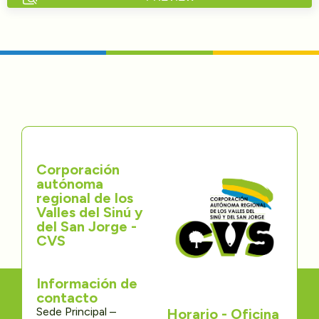
Directorios
Transparencia
Servcio al Ciudadano
Participa
Corporación
Trámites y Servicios
autónoma
regional de los
Contáctenos
Valles del Sinú y
del San Jorge -
CVS
Información de
contacto
Sede Principal –
Horario - Oficina