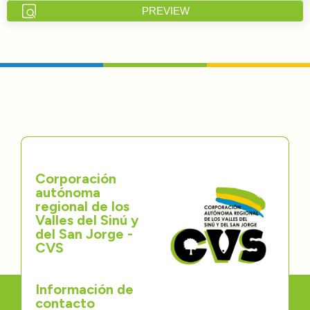
PREVIEW
Directorios
Transparencia
Servcio al Ciudadano
Participa
Trámites y Servicios
Corporación
autónoma
Contáctenos
regional de los
Valles del Sinú y
del San Jorge -
CVS
Información de
contacto