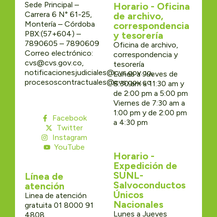
Sede Principal –
Horario - Oficina
Carrera 6 N° 61-25,
de archivo,
Montería – Córdoba
correspondencia
PBX:(57+604) –
y tesorería
7890605 – 7890609
Oficina de archivo,
Correo electrónico:
correspondencia y
cvs@cvs.gov.co,
tesorería
notificacionesjudiciales@cvs.gov.co,
Lunes a Jueves de
procesoscontractuales@cvs.gov.co
8:30 am a 11:30 am y
de 2:00 pm a 5:00 pm
Viernes de 7:30 am a
1:00 pm y de 2:00 pm
Facebook
a 4:30 pm
Twitter
Instagram
YouTube
Horario -
Expedición de
SUNL-
Línea de
Salvoconductos
atención
Únicos
Linea de atención
Nacionales
gratuita 01 8000 91
Lunes a Jueves
4808