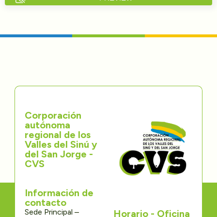
Directorios
Transparencia
Servcio al Ciudadano
Participa
Corporación
Trámites y Servicios
autónoma
regional de los
Contáctenos
Valles del Sinú y
del San Jorge -
CVS
Información de
contacto
Sede Principal –
Horario - Oficina