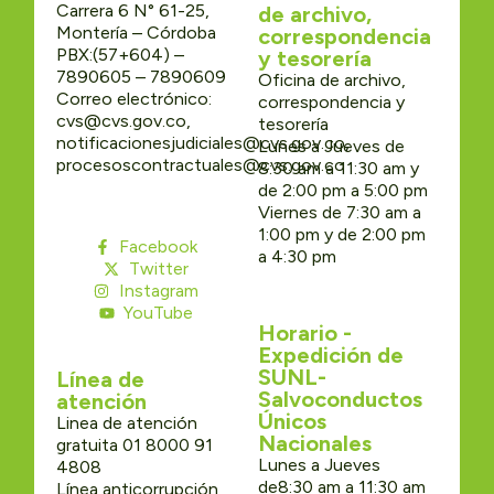
Carrera 6 N° 61-25,
de archivo,
Montería – Córdoba
correspondencia
PBX:(57+604) –
y tesorería
7890605 – 7890609
Oficina de archivo,
Correo electrónico:
correspondencia y
cvs@cvs.gov.co,
tesorería
notificacionesjudiciales@cvs.gov.co,
Lunes a Jueves de
procesoscontractuales@cvs.gov.co
8:30 am a 11:30 am y
de 2:00 pm a 5:00 pm
Viernes de 7:30 am a
1:00 pm y de 2:00 pm
Facebook
a 4:30 pm
Twitter
Instagram
YouTube
Horario -
Expedición de
SUNL-
Línea de
Salvoconductos
atención
Únicos
Linea de atención
Nacionales
gratuita 01 8000 91
Lunes a Jueves
4808
de8:30 am a 11:30 am
Línea anticorrupción