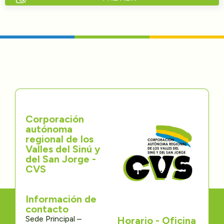
Directorios
Transparencia
Servcio al Ciudadano
Participa
Corporación
Trámites y Servicios
autónoma
regional de los
Contáctenos
Valles del Sinú y
del San Jorge -
CVS
Información de
contacto
Sede Principal –
Horario - Oficina