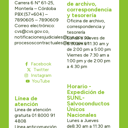
Carrera 6 N° 61-25,
de archivo,
Montería – Córdoba
correspondencia
PBX:(57+604) –
y tesorería
7890605 – 7890609
Oficina de archivo,
Correo electrónico:
correspondencia y
cvs@cvs.gov.co,
tesorería
notificacionesjudiciales@cvs.gov.co,
Lunes a Jueves de
procesoscontractuales@cvs.gov.co
8:30 am a 11:30 am y
de 2:00 pm a 5:00 pm
Viernes de 7:30 am a
1:00 pm y de 2:00 pm
Facebook
a 4:30 pm
Twitter
Instagram
YouTube
Horario -
Expedición de
SUNL-
Línea de
Salvoconductos
atención
Únicos
Linea de atención
Nacionales
gratuita 01 8000 91
Lunes a Jueves
4808
de8:30 am a 11:30 am
Línea anticorrupción