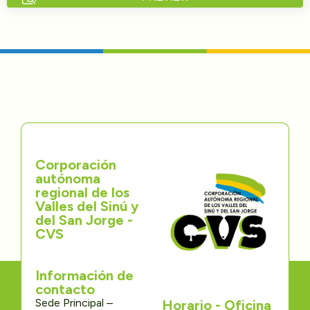
Directorios
Transparencia
Servcio al Ciudadano
Participa
Corporación
Trámites y Servicios
autónoma
regional de los
Contáctenos
Valles del Sinú y
del San Jorge -
CVS
Información de
contacto
Sede Principal –
Horario - Oficina