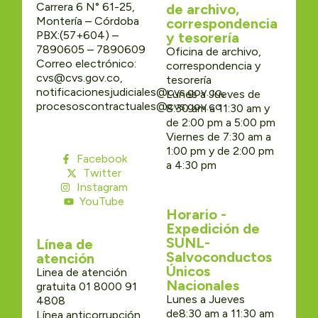
Carrera 6 N° 61-25,
de archivo,
Montería – Córdoba
correspondencia
PBX:(57+604) –
y tesorería
7890605 – 7890609
Oficina de archivo,
Correo electrónico:
correspondencia y
cvs@cvs.gov.co,
tesorería
notificacionesjudiciales@cvs.gov.co,
Lunes a Jueves de
procesoscontractuales@cvs.gov.co
8:30 am a 11:30 am y
de 2:00 pm a 5:00 pm
Viernes de 7:30 am a
1:00 pm y de 2:00 pm
Facebook
a 4:30 pm
Twitter
Instagram
YouTube
Horario -
Expedición de
SUNL-
Línea de
Salvoconductos
atención
Únicos
Linea de atención
Nacionales
gratuita 01 8000 91
Lunes a Jueves
4808
de8:30 am a 11:30 am
Línea anticorrupción