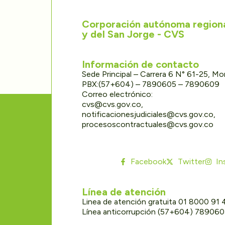
Corporación autónoma regional
y del San Jorge - CVS
Información de contacto
Sede Principal – Carrera 6 N° 61-25, M
PBX:(57+604) – 7890605 – 7890609
Correo electrónico:
cvs@cvs.gov.co,
notificacionesjudiciales@cvs.gov.co,
procesoscontractuales@cvs.gov.co
Facebook
Twitter
In
Línea de atención
Linea de atención gratuita 01 8000 91
Línea anticorrupción (57+604) 78906