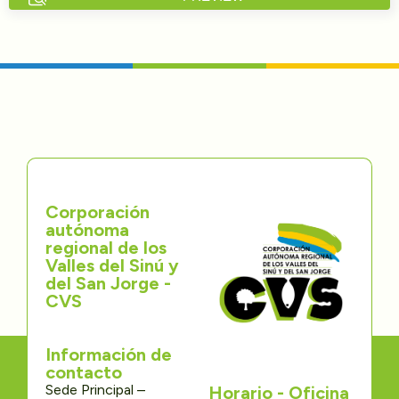
Directorios
Transparencia
Servcio al Ciudadano
Participa
Corporación
Trámites y Servicios
autónoma
regional de los
Contáctenos
Valles del Sinú y
del San Jorge -
CVS
Información de
contacto
Sede Principal –
Horario - Oficina