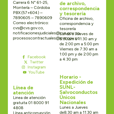
Carrera 6 N° 61-25,
de archivo,
Montería – Córdoba
correspondencia
PBX:(57+604) –
y tesorería
7890605 – 7890609
Oficina de archivo,
Correo electrónico:
correspondencia y
cvs@cvs.gov.co,
tesorería
notificacionesjudiciales@cvs.gov.co,
Lunes a Jueves de
procesoscontractuales@cvs.gov.co
8:30 am a 11:30 am y
de 2:00 pm a 5:00 pm
Viernes de 7:30 am a
1:00 pm y de 2:00 pm
Facebook
a 4:30 pm
Twitter
Instagram
YouTube
Horario -
Expedición de
SUNL-
Línea de
Salvoconductos
atención
Únicos
Linea de atención
Nacionales
gratuita 01 8000 91
Lunes a Jueves
4808
de8:30 am a 11:30 am
Línea anticorrupción