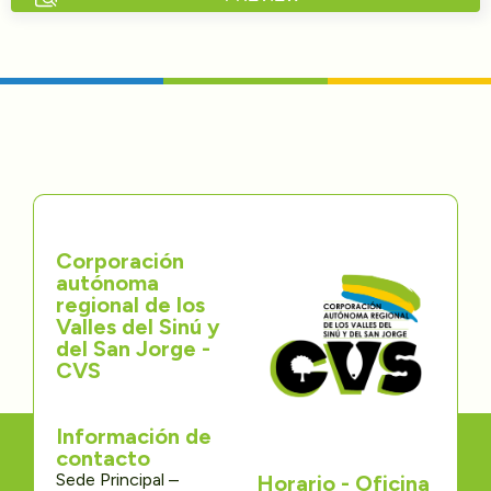
Directorios
Transparencia
Servcio al Ciudadano
Participa
Corporación
Trámites y Servicios
autónoma
regional de los
Contáctenos
Valles del Sinú y
del San Jorge -
CVS
Información de
contacto
Sede Principal –
Horario - Oficina