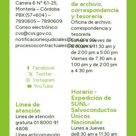
Carrera 6 N° 61-25,
de archivo,
Montería – Córdoba
correspondencia
PBX:(57+604) –
y tesorería
7890605 – 7890609
Oficina de archivo,
Correo electrónico:
correspondencia y
cvs@cvs.gov.co,
tesorería
notificacionesjudiciales@cvs.gov.co,
Lunes a Jueves de
procesoscontractuales@cvs.gov.co
8:30 am a 11:30 am y
de 2:00 pm a 5:00 pm
Viernes de 7:30 am a
1:00 pm y de 2:00 pm
Facebook
a 4:30 pm
Twitter
Instagram
YouTube
Horario -
Expedición de
SUNL-
Línea de
Salvoconductos
atención
Únicos
Linea de atención
Nacionales
gratuita 01 8000 91
Lunes a Jueves
4808
de8:30 am a 11:30 am
Línea anticorrupción