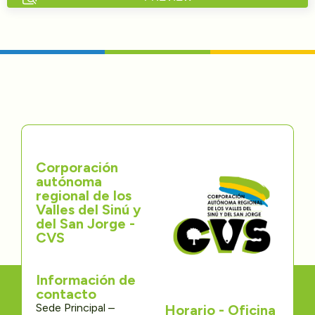
Directorios
Transparencia
Servcio al Ciudadano
Participa
Corporación
Trámites y Servicios
autónoma
regional de los
Contáctenos
Valles del Sinú y
del San Jorge -
CVS
Información de
contacto
Sede Principal –
Horario - Oficina