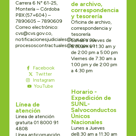
Carrera 6 N° 61-25,
de archivo,
Montería – Córdoba
correspondencia
PBX:(57+604) –
y tesorería
7890605 – 7890609
Oficina de archivo,
Correo electrónico:
correspondencia y
cvs@cvs.gov.co,
tesorería
notificacionesjudiciales@cvs.gov.co,
Lunes a Jueves de
procesoscontractuales@cvs.gov.co
8:30 am a 11:30 am y
de 2:00 pm a 5:00 pm
Viernes de 7:30 am a
1:00 pm y de 2:00 pm
Facebook
a 4:30 pm
Twitter
Instagram
YouTube
Horario -
Expedición de
SUNL-
Línea de
Salvoconductos
atención
Únicos
Linea de atención
Nacionales
gratuita 01 8000 91
Lunes a Jueves
4808
de8:30 am a 11:30 am
Línea anticorrupción