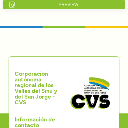
PREVIEW
Directorios
Transparencia
Servcio al Ciudadano
Participa
Trámites y Servicios
Corporación
autónoma
Contáctenos
regional de los
Valles del Sinú y
del San Jorge -
CVS
Información de
contacto