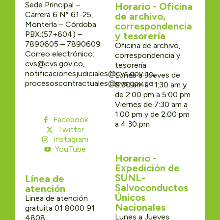
Sede Principal –
Horario - Oficina
Carrera 6 N° 61-25,
de archivo,
Montería – Córdoba
correspondencia
PBX:(57+604) –
y tesorería
7890605 – 7890609
Oficina de archivo,
Correo electrónico:
correspondencia y
cvs@cvs.gov.co,
tesorería
notificacionesjudiciales@cvs.gov.co,
Lunes a Jueves de
procesoscontractuales@cvs.gov.co
8:30 am a 11:30 am y
de 2:00 pm a 5:00 pm
Viernes de 7:30 am a
1:00 pm y de 2:00 pm
Facebook
a 4:30 pm
Twitter
Instagram
YouTube
Horario -
Expedición de
SUNL-
Línea de
Salvoconductos
atención
Únicos
Linea de atención
Nacionales
gratuita 01 8000 91
Lunes a Jueves
4808