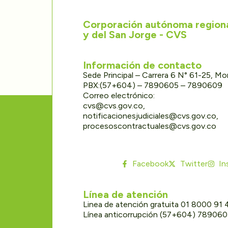
Corporación autónoma regional
y del San Jorge - CVS
Información de contacto
Sede Principal – Carrera 6 N° 61-25, M
PBX:(57+604) – 7890605 – 7890609
Correo electrónico:
cvs@cvs.gov.co,
notificacionesjudiciales@cvs.gov.co,
procesoscontractuales@cvs.gov.co
Facebook
Twitter
In
Línea de atención
Linea de atención gratuita 01 8000 91
Línea anticorrupción (57+604) 78906