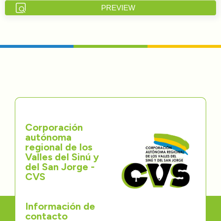
PREVIEW
Directorios
Transparencia
Servcio al Ciudadano
Participa
Trámites y Servicios
Corporación
autónoma
Contáctenos
regional de los
Valles del Sinú y
del San Jorge -
CVS
Información de
contacto