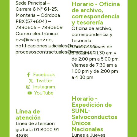
Sede Principal –
Horario - Oficina
Carrera 6 N° 61-25,
de archivo,
Montería – Córdoba
correspondencia
PBX:(57+604) –
y tesorería
7890605 – 7890609
Oficina de archivo,
Correo electrónico:
correspondencia y
cvs@cvs.gov.co,
tesorería
notificacionesjudiciales@cvs.gov.co,
Lunes a Jueves de
procesoscontractuales@cvs.gov.co
8:30 am a 11:30 am y
de 2:00 pm a 5:00 pm
Viernes de 7:30 am a
1:00 pm y de 2:00 pm
Facebook
a 4:30 pm
Twitter
Instagram
YouTube
Horario -
Expedición de
SUNL-
Línea de
Salvoconductos
atención
Únicos
Linea de atención
Nacionales
gratuita 01 8000 91
Lunes a Jueves
4808