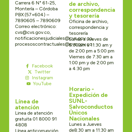
Carrera 6 N° 61-25,
de archivo,
Montería – Córdoba
correspondencia
PBX:(57+604) –
y tesorería
7890605 – 7890609
Oficina de archivo,
Correo electrónico:
correspondencia y
cvs@cvs.gov.co,
tesorería
notificacionesjudiciales@cvs.gov.co,
Lunes a Jueves de
procesoscontractuales@cvs.gov.co
8:30 am a 11:30 am y
de 2:00 pm a 5:00 pm
Viernes de 7:30 am a
1:00 pm y de 2:00 pm
Facebook
a 4:30 pm
Twitter
Instagram
YouTube
Horario -
Expedición de
SUNL-
Línea de
Salvoconductos
atención
Únicos
Linea de atención
Nacionales
gratuita 01 8000 91
Lunes a Jueves
4808
de8:30 am a 11:30 am
Línea anticorrupción