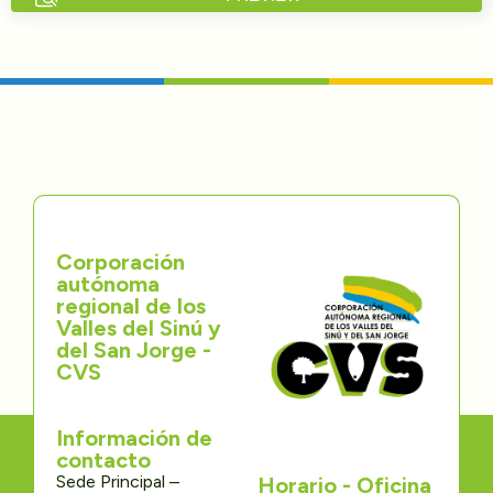
Directorios
Transparencia
Servcio al Ciudadano
Participa
Corporación
Trámites y Servicios
autónoma
regional de los
Contáctenos
Valles del Sinú y
del San Jorge -
CVS
Información de
contacto
Sede Principal –
Horario - Oficina