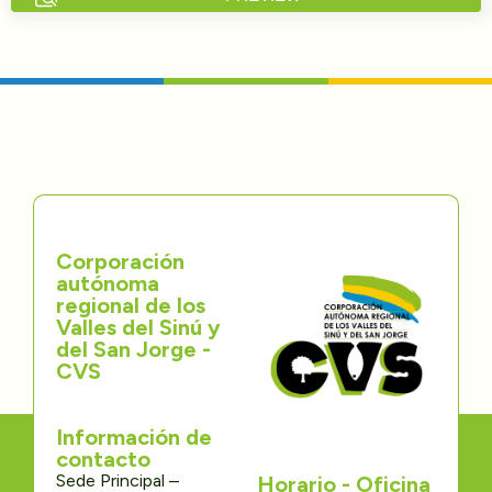
Directorios
Transparencia
Servcio al Ciudadano
Participa
Corporación
Trámites y Servicios
autónoma
regional de los
Contáctenos
Valles del Sinú y
del San Jorge -
CVS
Información de
contacto
Sede Principal –
Horario - Oficina