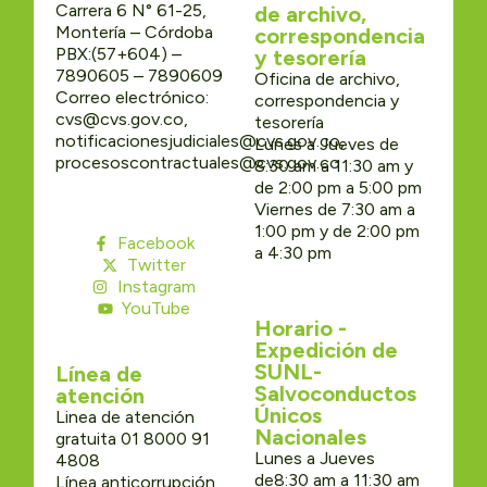
Carrera 6 N° 61-25,
de archivo,
Montería – Córdoba
correspondencia
PBX:(57+604) –
y tesorería
7890605 – 7890609
Oficina de archivo,
Correo electrónico:
correspondencia y
cvs@cvs.gov.co,
tesorería
notificacionesjudiciales@cvs.gov.co,
Lunes a Jueves de
procesoscontractuales@cvs.gov.co
8:30 am a 11:30 am y
de 2:00 pm a 5:00 pm
Viernes de 7:30 am a
1:00 pm y de 2:00 pm
Facebook
a 4:30 pm
Twitter
Instagram
YouTube
Horario -
Expedición de
SUNL-
Línea de
Salvoconductos
atención
Únicos
Linea de atención
Nacionales
gratuita 01 8000 91
Lunes a Jueves
4808
de8:30 am a 11:30 am
Línea anticorrupción