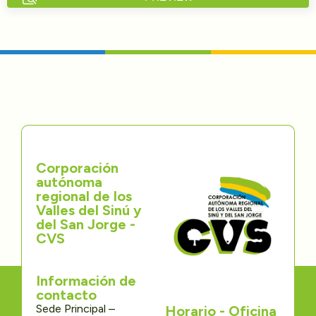
Directorios
Transparencia
Servcio al Ciudadano
Participa
Corporación
Trámites y Servicios
autónoma
regional de los
Contáctenos
Valles del Sinú y
del San Jorge -
CVS
Información de
contacto
Sede Principal –
Horario - Oficina