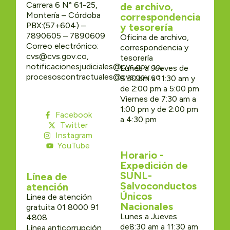
Carrera 6 N° 61-25,
de archivo,
Montería – Córdoba
correspondencia
PBX:(57+604) –
y tesorería
7890605 – 7890609
Oficina de archivo,
Correo electrónico:
correspondencia y
cvs@cvs.gov.co,
tesorería
notificacionesjudiciales@cvs.gov.co,
Lunes a Jueves de
procesoscontractuales@cvs.gov.co
8:30 am a 11:30 am y
de 2:00 pm a 5:00 pm
Viernes de 7:30 am a
1:00 pm y de 2:00 pm
Facebook
a 4:30 pm
Twitter
Instagram
YouTube
Horario -
Expedición de
SUNL-
Línea de
Salvoconductos
atención
Únicos
Linea de atención
Nacionales
gratuita 01 8000 91
Lunes a Jueves
4808
de8:30 am a 11:30 am
Línea anticorrupción