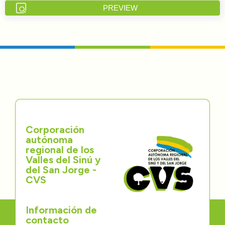
PREVIEW
Directorios
Transparencia
Servcio al Ciudadano
Participa
Trámites y Servicios
Corporación
autónoma
Contáctenos
regional de los
Valles del Sinú y
del San Jorge -
CVS
Información de
contacto