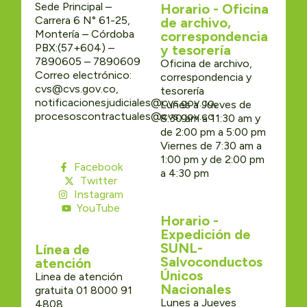
Sede Principal –
Horario - Oficina
Carrera 6 N° 61-25,
de archivo,
Montería – Córdoba
correspondencia
PBX:(57+604) –
y tesorería
7890605 – 7890609
Oficina de archivo,
Correo electrónico:
correspondencia y
cvs@cvs.gov.co,
tesorería
notificacionesjudiciales@cvs.gov.co,
Lunes a Jueves de
procesoscontractuales@cvs.gov.co
8:30 am a 11:30 am y
de 2:00 pm a 5:00 pm
Viernes de 7:30 am a
1:00 pm y de 2:00 pm
Facebook
a 4:30 pm
Twitter
Instagram
YouTube
Horario -
Expedición de
SUNL-
Línea de
Salvoconductos
atención
Únicos
Linea de atención
Nacionales
gratuita 01 8000 91
Lunes a Jueves
4808