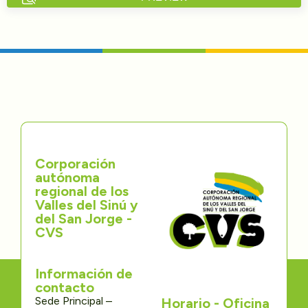
Directorios
Transparencia
Servcio al Ciudadano
Participa
Corporación
Trámites y Servicios
autónoma
regional de los
Contáctenos
Valles del Sinú y
del San Jorge -
CVS
Información de
contacto
Sede Principal –
Horario - Oficina