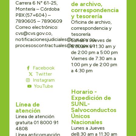
Carrera 6 N° 61-25,
de archivo,
Montería – Córdoba
correspondencia
PBX:(57+604) –
y tesorería
7890605 – 7890609
Oficina de archivo,
Correo electrónico:
correspondencia y
cvs@cvs.gov.co,
tesorería
notificacionesjudiciales@cvs.gov.co,
Lunes a Jueves de
procesoscontractuales@cvs.gov.co
8:30 am a 11:30 am y
de 2:00 pm a 5:00 pm
Viernes de 7:30 am a
1:00 pm y de 2:00 pm
Facebook
a 4:30 pm
Twitter
Instagram
YouTube
Horario -
Expedición de
SUNL-
Línea de
Salvoconductos
atención
Únicos
Linea de atención
Nacionales
gratuita 01 8000 91
Lunes a Jueves
4808
de8:30 am a 11:30 am
Línea anticorrupción