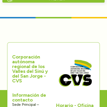
Directorios
Transparencia
Servcio al Ciudadano
Participa
Corporación
Trámites y Servicios
autónoma
regional de los
Contáctenos
Valles del Sinú y
del San Jorge -
CVS
Información de
contacto
Sede Principal –
Horario - Oficina