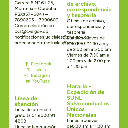
Carrera 6 N° 61-25,
de archivo,
Montería – Córdoba
correspondencia
PBX:(57+604) –
y tesorería
7890605 – 7890609
Oficina de archivo,
Correo electrónico:
correspondencia y
cvs@cvs.gov.co,
tesorería
notificacionesjudiciales@cvs.gov.co,
Lunes a Jueves de
procesoscontractuales@cvs.gov.co
8:30 am a 11:30 am y
de 2:00 pm a 5:00 pm
Viernes de 7:30 am a
1:00 pm y de 2:00 pm
Facebook
a 4:30 pm
Twitter
Instagram
YouTube
Horario -
Expedición de
SUNL-
Línea de
Salvoconductos
atención
Únicos
Linea de atención
Nacionales
gratuita 01 8000 91
Lunes a Jueves
4808
de8:30 am a 11:30 am
Línea anticorrupción