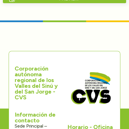
Directorios
Transparencia
Servcio al Ciudadano
Participa
Corporación
Trámites y Servicios
autónoma
regional de los
Contáctenos
Valles del Sinú y
del San Jorge -
CVS
Información de
contacto
Sede Principal –
Horario - Oficina