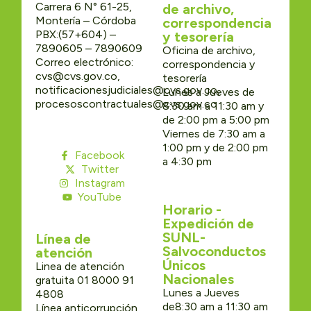
Carrera 6 N° 61-25,
de archivo,
Montería – Córdoba
correspondencia
PBX:(57+604) –
y tesorería
7890605 – 7890609
Oficina de archivo,
Correo electrónico:
correspondencia y
cvs@cvs.gov.co,
tesorería
notificacionesjudiciales@cvs.gov.co,
Lunes a Jueves de
procesoscontractuales@cvs.gov.co
8:30 am a 11:30 am y
de 2:00 pm a 5:00 pm
Viernes de 7:30 am a
1:00 pm y de 2:00 pm
Facebook
a 4:30 pm
Twitter
Instagram
YouTube
Horario -
Expedición de
SUNL-
Línea de
Salvoconductos
atención
Únicos
Linea de atención
Nacionales
gratuita 01 8000 91
Lunes a Jueves
4808
de8:30 am a 11:30 am
Línea anticorrupción