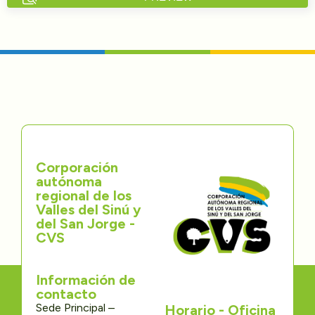
Directorios
Transparencia
Servcio al Ciudadano
Participa
Corporación
Trámites y Servicios
autónoma
regional de los
Contáctenos
Valles del Sinú y
del San Jorge -
CVS
Información de
contacto
Sede Principal –
Horario - Oficina