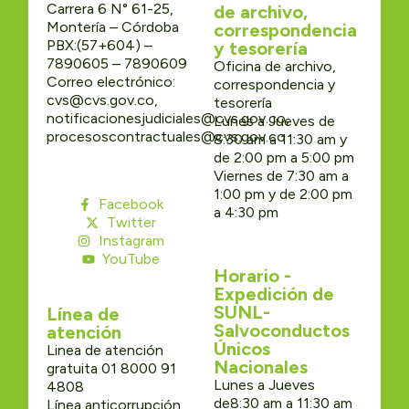
Carrera 6 N° 61-25,
de archivo,
Montería – Córdoba
correspondencia
PBX:(57+604) –
y tesorería
7890605 – 7890609
Oficina de archivo,
Correo electrónico:
correspondencia y
cvs@cvs.gov.co,
tesorería
notificacionesjudiciales@cvs.gov.co,
Lunes a Jueves de
procesoscontractuales@cvs.gov.co
8:30 am a 11:30 am y
de 2:00 pm a 5:00 pm
Viernes de 7:30 am a
1:00 pm y de 2:00 pm
Facebook
a 4:30 pm
Twitter
Instagram
YouTube
Horario -
Expedición de
SUNL-
Línea de
Salvoconductos
atención
Únicos
Linea de atención
Nacionales
gratuita 01 8000 91
Lunes a Jueves
4808
de8:30 am a 11:30 am
Línea anticorrupción