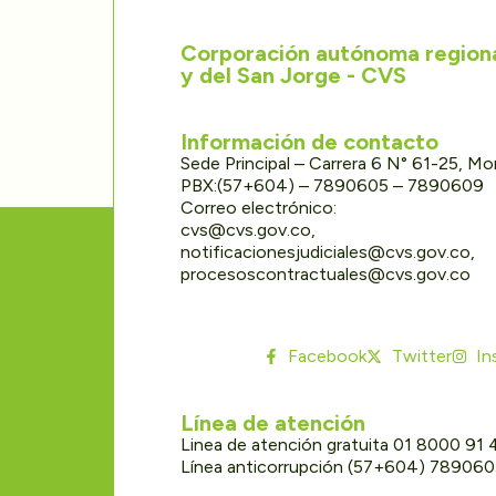
Corporación autónoma regional
y del San Jorge - CVS
Información de contacto
Sede Principal – Carrera 6 N° 61-25, M
PBX:(57+604) – 7890605 – 7890609
Correo electrónico:
cvs@cvs.gov.co,
notificacionesjudiciales@cvs.gov.co,
procesoscontractuales@cvs.gov.co
Facebook
Twitter
In
Línea de atención
Linea de atención gratuita 01 8000 91
Línea anticorrupción (57+604) 78906