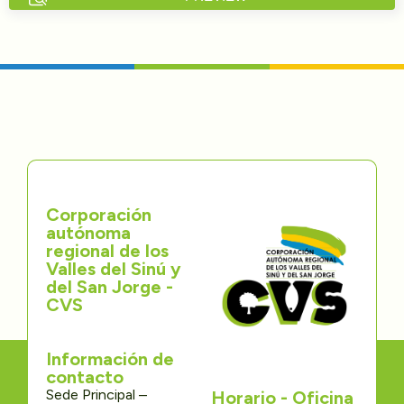
Directorios
Transparencia
Servcio al Ciudadano
Participa
Corporación
Trámites y Servicios
autónoma
regional de los
Contáctenos
Valles del Sinú y
del San Jorge -
CVS
Información de
contacto
Sede Principal –
Horario - Oficina