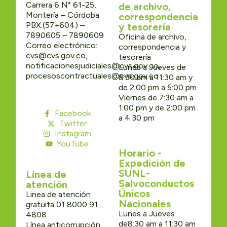
Carrera 6 N° 61-25,
de archivo,
Montería – Córdoba
correspondencia
PBX:(57+604) –
y tesorería
7890605 – 7890609
Oficina de archivo,
Correo electrónico:
correspondencia y
cvs@cvs.gov.co,
tesorería
notificacionesjudiciales@cvs.gov.co,
Lunes a Jueves de
procesoscontractuales@cvs.gov.co
8:30 am a 11:30 am y
de 2:00 pm a 5:00 pm
Viernes de 7:30 am a
1:00 pm y de 2:00 pm
Facebook
a 4:30 pm
Twitter
Instagram
YouTube
Horario -
Expedición de
SUNL-
Línea de
Salvoconductos
atención
Únicos
Linea de atención
Nacionales
gratuita 01 8000 91
Lunes a Jueves
4808
de8:30 am a 11:30 am
Línea anticorrupción