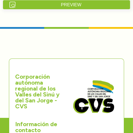
PREVIEW
Directorios
Transparencia
Servcio al Ciudadano
Participa
Trámites y Servicios
Corporación
autónoma
Contáctenos
regional de los
Valles del Sinú y
del San Jorge -
CVS
Información de
contacto