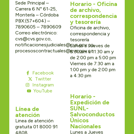
Sede Principal –
Horario - Oficina
Carrera 6 N° 61-25,
de archivo,
Montería – Córdoba
correspondencia
PBX:(57+604) –
y tesorería
7890605 – 7890609
Oficina de archivo,
Correo electrónico:
correspondencia y
cvs@cvs.gov.co,
tesorería
notificacionesjudiciales@cvs.gov.co,
Lunes a Jueves de
procesoscontractuales@cvs.gov.co
8:30 am a 11:30 am y
de 2:00 pm a 5:00 pm
Viernes de 7:30 am a
1:00 pm y de 2:00 pm
Facebook
a 4:30 pm
Twitter
Instagram
YouTube
Horario -
Expedición de
SUNL-
Línea de
Salvoconductos
atención
Únicos
Linea de atención
Nacionales
gratuita 01 8000 91
Lunes a Jueves
4808