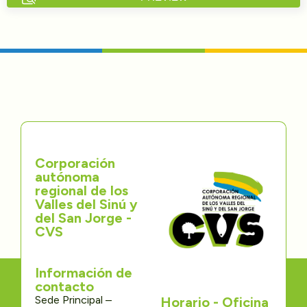
Directorios
Transparencia
Servcio al Ciudadano
Participa
Corporación
Trámites y Servicios
autónoma
regional de los
Contáctenos
Valles del Sinú y
del San Jorge -
CVS
Información de
contacto
Sede Principal –
Horario - Oficina