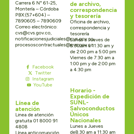
Carrera 6 N° 61-25,
de archivo,
Montería – Córdoba
correspondencia
PBX:(57+604) –
y tesorería
7890605 – 7890609
Oficina de archivo,
Correo electrónico:
correspondencia y
cvs@cvs.gov.co,
tesorería
notificacionesjudiciales@cvs.gov.co,
Lunes a Jueves de
procesoscontractuales@cvs.gov.co
8:30 am a 11:30 am y
de 2:00 pm a 5:00 pm
Viernes de 7:30 am a
1:00 pm y de 2:00 pm
Facebook
a 4:30 pm
Twitter
Instagram
YouTube
Horario -
Expedición de
SUNL-
Línea de
Salvoconductos
atención
Únicos
Linea de atención
Nacionales
gratuita 01 8000 91
Lunes a Jueves
4808
de8:30 am a 11:30 am
Línea anticorrupción