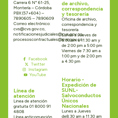
Carrera 6 N° 61-25,
de archivo,
Montería – Córdoba
correspondencia
PBX:(57+604) –
y tesorería
7890605 – 7890609
Oficina de archivo,
Correo electrónico:
correspondencia y
cvs@cvs.gov.co,
tesorería
notificacionesjudiciales@cvs.gov.co,
Lunes a Jueves de
procesoscontractuales@cvs.gov.co
8:30 am a 11:30 am y
de 2:00 pm a 5:00 pm
Viernes de 7:30 am a
1:00 pm y de 2:00 pm
Facebook
a 4:30 pm
Twitter
Instagram
YouTube
Horario -
Expedición de
SUNL-
Línea de
Salvoconductos
atención
Únicos
Linea de atención
Nacionales
gratuita 01 8000 91
Lunes a Jueves
4808
de8:30 am a 11:30 am
Línea anticorrupción