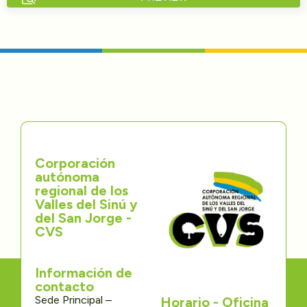
Directorios
Transparencia
Servcio al Ciudadano
Participa
Corporación
Trámites y Servicios
autónoma
regional de los
Contáctenos
Valles del Sinú y
del San Jorge -
CVS
Información de
contacto
Sede Principal –
Horario - Oficina