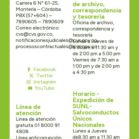
Carrera 6 N° 61-25,
de archivo,
Montería – Córdoba
correspondencia
PBX:(57+604) –
y tesorería
7890605 – 7890609
Oficina de archivo,
Correo electrónico:
correspondencia y
cvs@cvs.gov.co,
tesorería
notificacionesjudiciales@cvs.gov.co,
Lunes a Jueves de
procesoscontractuales@cvs.gov.co
8:30 am a 11:30 am y
de 2:00 pm a 5:00 pm
Viernes de 7:30 am a
1:00 pm y de 2:00 pm
Facebook
a 4:30 pm
Twitter
Instagram
YouTube
Horario -
Expedición de
SUNL-
Línea de
Salvoconductos
atención
Únicos
Linea de atención
Nacionales
gratuita 01 8000 91
Lunes a Jueves
4808
de8:30 am a 11:30 am
Línea anticorrupción