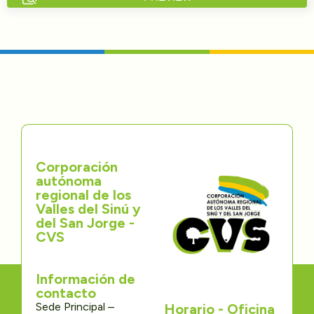
Directorios
Transparencia
Servcio al Ciudadano
Participa
Corporación
Trámites y Servicios
autónoma
regional de los
Contáctenos
Valles del Sinú y
del San Jorge -
CVS
Información de
contacto
Sede Principal –
Horario - Oficina