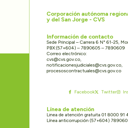
Corporación autónoma regional
y del San Jorge - CVS
Información de contacto
Sede Principal – Carrera 6 N° 61-25, M
PBX:(57+604) – 7890605 – 7890609
Correo electrónico:
cvs@cvs.gov.co,
notificacionesjudiciales@cvs.gov.co,
procesoscontractuales@cvs.gov.co
Facebook
Twitter
In
Línea de atención
Linea de atención gratuita 01 8000 91
Línea anticorrupción (57+604) 78906