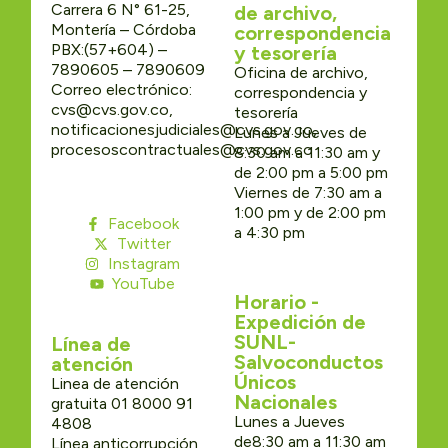
Carrera 6 N° 61-25,
de archivo,
Montería – Córdoba
correspondencia
PBX:(57+604) –
y tesorería
7890605 – 7890609
Oficina de archivo,
Correo electrónico:
correspondencia y
cvs@cvs.gov.co,
tesorería
notificacionesjudiciales@cvs.gov.co,
Lunes a Jueves de
procesoscontractuales@cvs.gov.co
8:30 am a 11:30 am y
de 2:00 pm a 5:00 pm
Viernes de 7:30 am a
1:00 pm y de 2:00 pm
Facebook
a 4:30 pm
Twitter
Instagram
YouTube
Horario -
Expedición de
SUNL-
Línea de
Salvoconductos
atención
Únicos
Linea de atención
Nacionales
gratuita 01 8000 91
Lunes a Jueves
4808
de8:30 am a 11:30 am
Línea anticorrupción