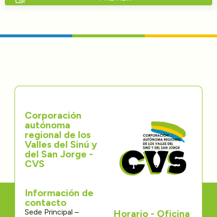
Directorios
Transparencia
Servcio al Ciudadano
Participa
Corporación
Trámites y Servicios
autónoma
regional de los
Contáctenos
Valles del Sinú y
del San Jorge -
CVS
Información de
contacto
Sede Principal –
Horario - Oficina