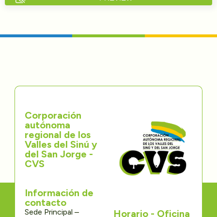
Directorios
Transparencia
Servcio al Ciudadano
Participa
Corporación
Trámites y Servicios
autónoma
regional de los
Contáctenos
Valles del Sinú y
del San Jorge -
CVS
Información de
contacto
Sede Principal –
Horario - Oficina