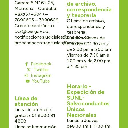
Carrera 6 N° 61-25,
de archivo,
Montería – Córdoba
correspondencia
PBX:(57+604) –
y tesorería
7890605 – 7890609
Oficina de archivo,
Correo electrónico:
correspondencia y
cvs@cvs.gov.co,
tesorería
notificacionesjudiciales@cvs.gov.co,
Lunes a Jueves de
procesoscontractuales@cvs.gov.co
8:30 am a 11:30 am y
de 2:00 pm a 5:00 pm
Viernes de 7:30 am a
1:00 pm y de 2:00 pm
Facebook
a 4:30 pm
Twitter
Instagram
YouTube
Horario -
Expedición de
SUNL-
Línea de
Salvoconductos
atención
Únicos
Linea de atención
Nacionales
gratuita 01 8000 91
Lunes a Jueves
4808
de8:30 am a 11:30 am
Línea anticorrupción