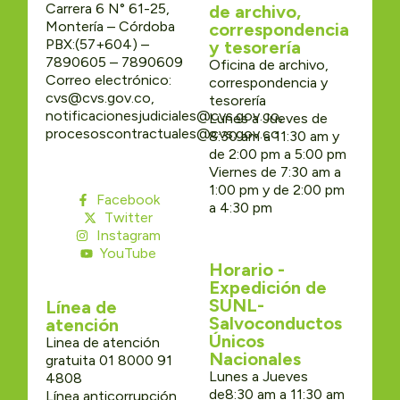
Carrera 6 N° 61-25,
de archivo,
Montería – Córdoba
correspondencia
PBX:(57+604) –
y tesorería
7890605 – 7890609
Oficina de archivo,
Correo electrónico:
correspondencia y
cvs@cvs.gov.co,
tesorería
notificacionesjudiciales@cvs.gov.co,
Lunes a Jueves de
procesoscontractuales@cvs.gov.co
8:30 am a 11:30 am y
de 2:00 pm a 5:00 pm
Viernes de 7:30 am a
1:00 pm y de 2:00 pm
Facebook
a 4:30 pm
Twitter
Instagram
YouTube
Horario -
Expedición de
SUNL-
Línea de
Salvoconductos
atención
Únicos
Linea de atención
Nacionales
gratuita 01 8000 91
Lunes a Jueves
4808
de8:30 am a 11:30 am
Línea anticorrupción