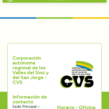
Directorios
Transparencia
Servcio al Ciudadano
Participa
Corporación
Trámites y Servicios
autónoma
regional de los
Contáctenos
Valles del Sinú y
del San Jorge -
CVS
Información de
contacto
Sede Principal –
Horario - Oficina