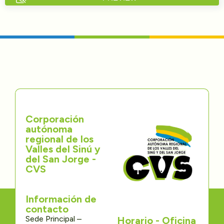
Directorios
Transparencia
Servcio al Ciudadano
Participa
Corporación
Trámites y Servicios
autónoma
regional de los
Contáctenos
Valles del Sinú y
del San Jorge -
CVS
Información de
contacto
Sede Principal –
Horario - Oficina