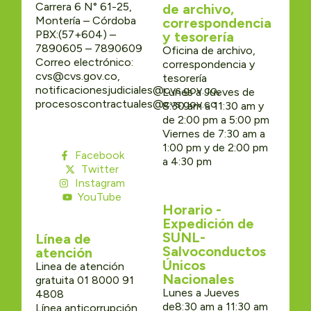
Carrera 6 N° 61-25,
de archivo,
Montería – Córdoba
correspondencia
PBX:(57+604) –
y tesorería
7890605 – 7890609
Oficina de archivo,
Correo electrónico:
correspondencia y
cvs@cvs.gov.co,
tesorería
notificacionesjudiciales@cvs.gov.co,
Lunes a Jueves de
procesoscontractuales@cvs.gov.co
8:30 am a 11:30 am y
de 2:00 pm a 5:00 pm
Viernes de 7:30 am a
1:00 pm y de 2:00 pm
Facebook
a 4:30 pm
Twitter
Instagram
YouTube
Horario -
Expedición de
SUNL-
Línea de
Salvoconductos
atención
Únicos
Linea de atención
Nacionales
gratuita 01 8000 91
Lunes a Jueves
4808
de8:30 am a 11:30 am
Línea anticorrupción