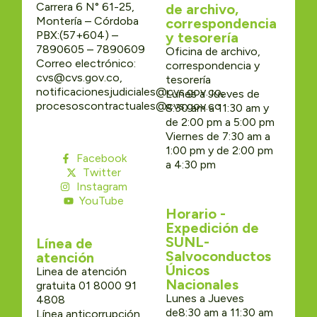
Carrera 6 N° 61-25,
de archivo,
Montería – Córdoba
correspondencia
PBX:(57+604) –
y tesorería
7890605 – 7890609
Oficina de archivo,
Correo electrónico:
correspondencia y
cvs@cvs.gov.co,
tesorería
notificacionesjudiciales@cvs.gov.co,
Lunes a Jueves de
procesoscontractuales@cvs.gov.co
8:30 am a 11:30 am y
de 2:00 pm a 5:00 pm
Viernes de 7:30 am a
1:00 pm y de 2:00 pm
Facebook
a 4:30 pm
Twitter
Instagram
YouTube
Horario -
Expedición de
SUNL-
Línea de
Salvoconductos
atención
Únicos
Linea de atención
Nacionales
gratuita 01 8000 91
Lunes a Jueves
4808
de8:30 am a 11:30 am
Línea anticorrupción